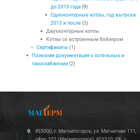
до 2013 года
(8)
Одноконтурные котлы, год выпуска
2013 и после
(5)
Двухконтурные котлы
Котлы со встроенным бойлером
Сертификаты
(1)
Полезная документация о котельных и
газоснабжении
(2)
455000, г. Магнитогорск, ул. Магнитная 111,
icon
офис 301 (Магнитогорск), 453510, РБ, г.